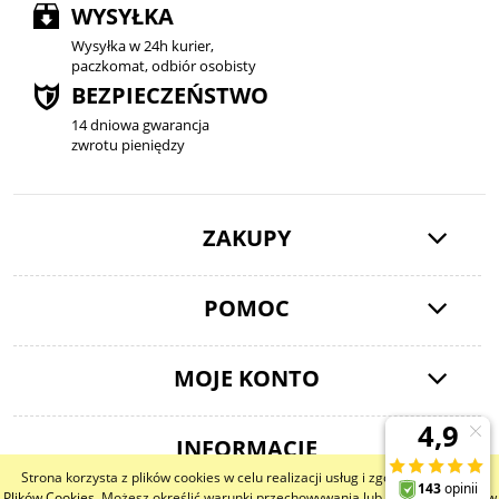
WYSYŁKA
Wysyłka w 24h kurier,
paczkomat, odbiór osobisty
BEZPIECZEŃSTWO
14 dniowa gwarancja
zwrotu pieniędzy
ZAKUPY
POMOC
MOJE KONTO
INFORMACJE
Strona korzysta z plików cookies w celu realizacji usług i zgodnie z
Polityką
Plików Cookies
. Możesz określić warunki przechowywania lub dostępu do plików