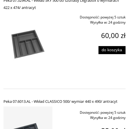
Peka 07.5294.AL - Wkład SKY 500 do szuflady Legrabox o wymiarach
422 x 474/ antracyt
Dostępność:
powyżej 5 sztuk
Wysyłka w:
24 godziny
60,00 zł
do koszyka
Peka 07.6013.AL - Wkład CLASSICO 500/ wymiar 440 x 490/ antracyt
Dostępność:
powyżej 5 sztuk
Wysyłka w:
24 godziny