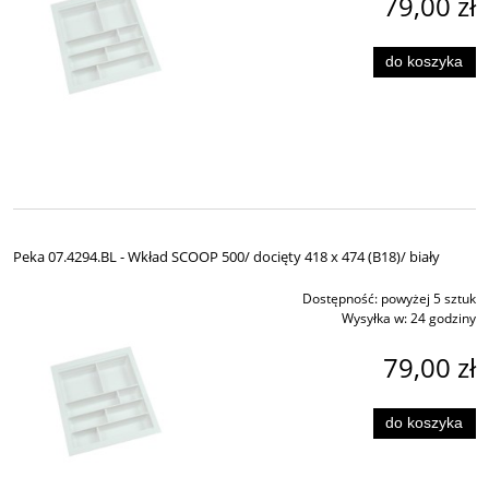
79,00 zł
do koszyka
Peka 07.4294.BL - Wkład SCOOP 500/ docięty 418 x 474 (B18)/ biały
Dostępność:
powyżej 5 sztuk
Wysyłka w:
24 godziny
79,00 zł
do koszyka