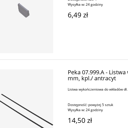
Wysyłka w:
24 godziny
6,49 zł
Peka 07.999.A - Listw
mm, kpl./ antracyt
Listwa wykończeniowa do wkładów dł. 
Dostępność:
powyżej 5 sztuk
Wysyłka w:
24 godziny
14,50 zł