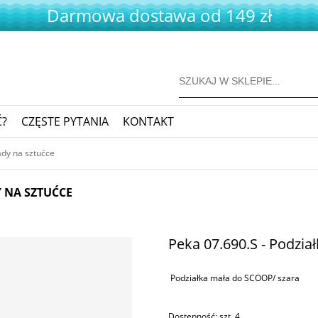
Darmowa dostawa od 149 zł
Ć?
CZĘSTE PYTANIA
KONTAKT
dy na sztućce
 NA SZTUĆCE
Peka 07.690.S - Podzi
Podziałka mała do SCOOP/ szara
Dostępność:
szt. 4