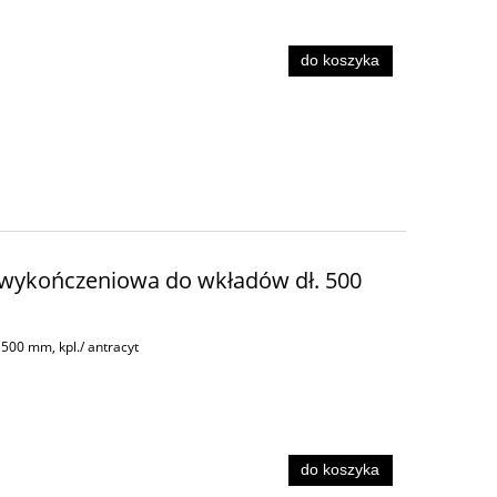
do koszyka
a wykończeniowa do wkładów dł. 500
500 mm, kpl./ antracyt
do koszyka