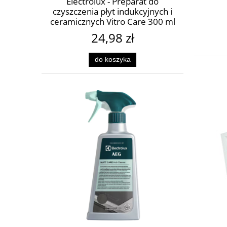
Electrolux - Preparat do
czyszczenia płyt indukcyjnych i
ceramicznych Vitro Care 300 ml
M3HCC301
24,98 zł
do koszyka