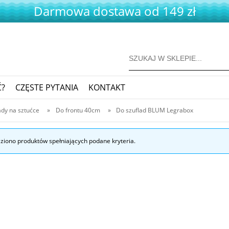
Darmowa dostawa od 149 zł
Ć?
CZĘSTE PYTANIA
KONTAKT
dy na sztućce
»
Do frontu 40cm
»
Do szuflad BLUM Legrabox
eziono produktów spełniających podane kryteria.