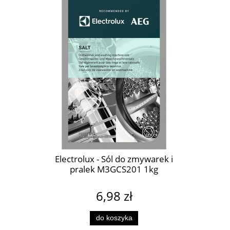
Electrolux - Sól do zmywarek i
pralek M3GCS201 1kg
6,98 zł
do koszyka