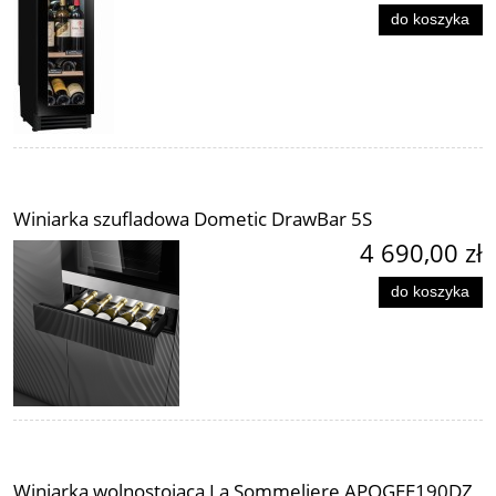
do koszyka
Winiarka szufladowa Dometic DrawBar 5S
4 690,00 zł
do koszyka
Winiarka wolnostojąca La Sommeliere APOGEE190DZ