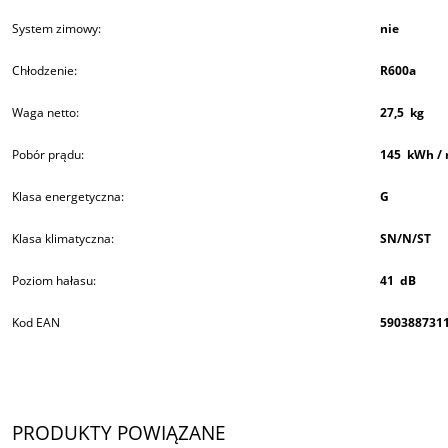
System zimowy:
nie
Chłodzenie:
R600a
Waga netto:
27,5 kg
Pobór prądu:
145 kWh / 
Klasa energetyczna:
G
Klasa klimatyczna:
SN/N/ST
Poziom hałasu:
41 dB
Kod EAN
590388731
PRODUKTY POWIĄZANE