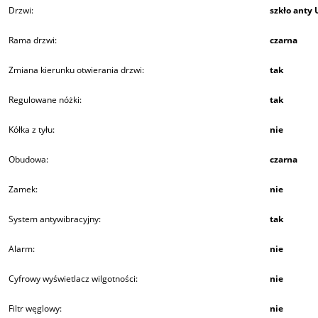
Drzwi:
szkło anty 
Rama drzwi:
czarna
Zmiana kierunku otwierania drzwi:
tak
Regulowane nóżki:
tak
Kółka z tyłu:
nie
Obudowa:
czarna
Zamek:
nie
System antywibracyjny:
tak
Alarm:
nie
Cyfrowy wyświetlacz wilgotności:
nie
Filtr węglowy:
nie