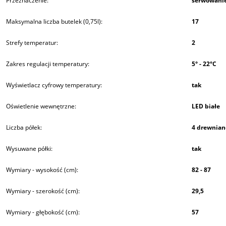
Przeznaczenie:
serwowani
Maksymalna liczba butelek (0,75l):
17
Strefy temperatur:
2
Zakres regulacji temperatury:
5° - 22°C
Wyświetlacz cyfrowy temperatury:
tak
Oświetlenie wewnętrzne:
LED białe
Liczba półek:
4 drewnian
Wysuwane półki:
tak
Wymiary - wysokość (cm):
82 - 87
Wymiary - szerokość (cm):
29,5
Wymiary - głębokość (cm):
57