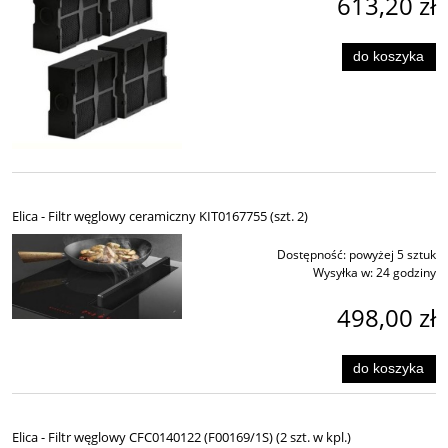
613,20 zł
do koszyka
Elica - Filtr węglowy ceramiczny KIT0167755 (szt. 2)
Dostępność:
powyżej 5 sztuk
Wysyłka w:
24 godziny
498,00 zł
do koszyka
Elica - Filtr węglowy CFC0140122 (F00169/1S) (2 szt. w kpl.)