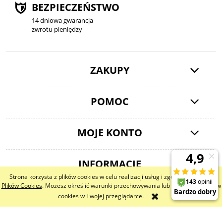
BEZPIECZEŃSTWO
14 dniowa gwarancja
zwrotu pieniędzy
ZAKUPY
POMOC
MOJE KONTO
INFORMACJE
Strona korzysta z plików cookies w celu realizacji usług i zgodnie z
Polityką
Plików Cookies
. Możesz określić warunki przechowywania lub dostępu do plików
cookies w Twojej przeglądarce.
pokaż pełną wersję strony
Sklep internetowy Shoper.pl