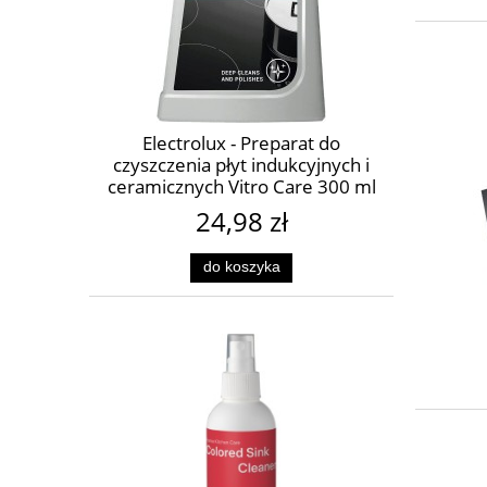
Electrolux - Preparat do
czyszczenia płyt indukcyjnych i
ceramicznych Vitro Care 300 ml
M3HCC301
24,98 zł
do koszyka