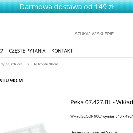
Darmowa dostawa od 149 zł
Ć?
CZĘSTE PYTANIA
KONTAKT
dy na sztućce
»
Do frontu 90cm
NTU 90CM
Peka 07.427.BL - Wkła
Wkład SCOOP 900/ wymiar 840 x 490/ 
Dostępność:
powyżej 5 sztuk