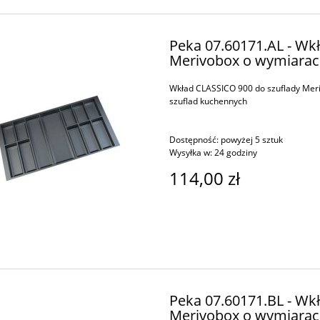
Peka 07.60171.AL - Wk
Merivobox o wymiarach
Wkład CLASSICO 900 do szuflady Meri
szuflad kuchennych
Dostępność:
powyżej 5 sztuk
Wysyłka w:
24 godziny
114,00 zł
Peka 07.60171.BL - Wk
Merivobox o wymiarach